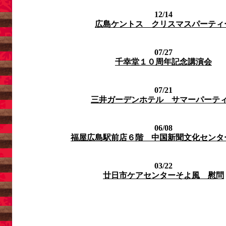
12/14
広島ケントス クリスマスパーティ
07/27
千幸堂１０周年記念講演会
07/21
三井ガーデンホテル サマーパーテ
06/08
福屋広島駅前店６階 中国新聞文化センタ
03/22
廿日市ケアセンターそよ風 慰問