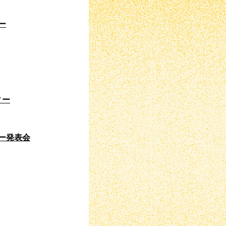
ー
ィー
ー発表会