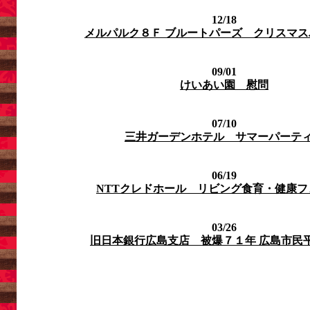
12/18
メルパルク８Ｆ ブルートパーズ クリスマ
09/01
けいあい園 慰問
07/10
三井ガーデンホテル サマーパーテ
06/19
NTTクレドホール リビング食育・健康フェ
03/26
旧日本銀行広島支店 被爆７１年 広島市民